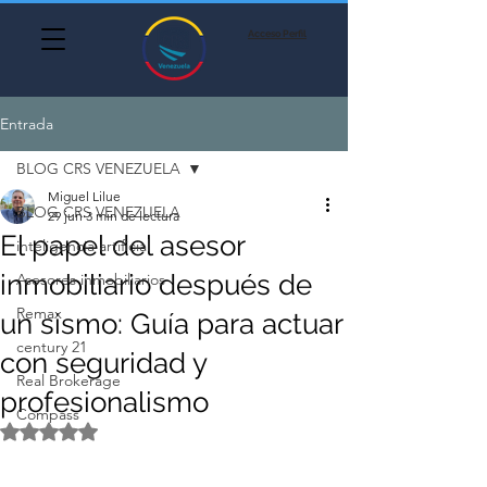
Acceso Perfil
Entrada
BLOG CRS VENEZUELA
Miguel Lilue
BLOG CRS VENEZUELA
29 jun
3 min de lectura
El papel del asesor
inteligencia artificial
inmobiliario después de
Asesores inmobiliarios
Remax
un sismo: Guía para actuar
century 21
con seguridad y
Real Brokerage
profesionalismo
Compass
Obtuvo NaN de 5 estrellas.