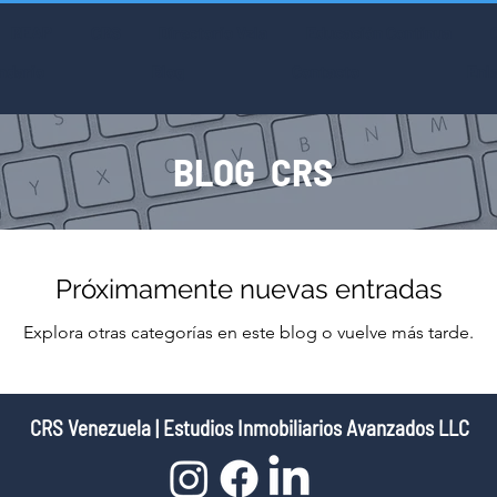
REAP
CRS
Directorio Vzla
Educación Continua
ndario
Blog
Contacto
Enl
BLOG CRS
Próximamente nuevas entradas
Explora otras categorías en este blog o vuelve más tarde.
CRS Venezuela | Estudios Inmobiliarios Avanzados LLC