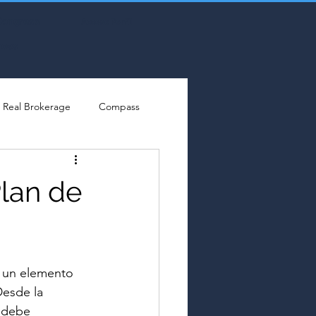
Congreso
Acceso Perfil
aces
Real Brokerage
Compass
lan de
es un elemento 
Desde la 
o debe 