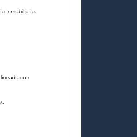
io inmobiliario.
alineado con 
s.