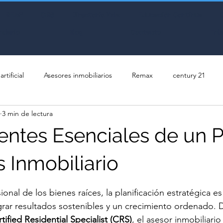
REAP
CRS
Directorio Vzla
Educación Continua
ndario
Blog
Contacto
Enl
rtificial
Asesores inmobiliarios
Remax
century 21
3 min de lectura
tes Esenciales de un P
 Inmobiliario
trellas.
sional de los bienes raíces, la planificación estratégica 
rar resultados sostenibles y un crecimiento ordenado. 
tified Residential Specialist (CRS)
, el asesor inmobiliari