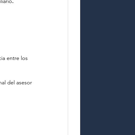
liario
.
ia entre los 
nal del asesor 