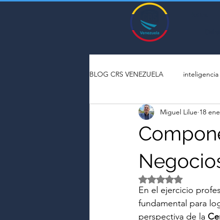
Home
Cale
BLOG CRS VENEZUELA
inteligencia a
Miguel Lilue
18 ene
Componen
Negocios
Obtuvo NaN de 5 es
En el ejercicio profe
fundamental para log
perspectiva de la 
Cer