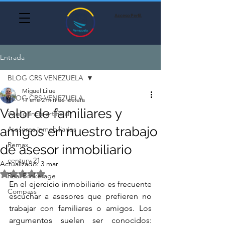
Acceso Perfil
Entrada
BLOG CRS VENEZUELA
Miguel Lilue
BLOG CRS VENEZUELA
17 ene
2 min de lectura
Valor de familiares y
inteligencia artificial
amigos en nuestro trabajo
Asesores inmobiliarios
Remax
de asesor inmobiliario
century 21
Actualizado:
3 mar
Obtuvo NaN de 5 estrellas.
Real Brokerage
En el ejercicio inmobiliario es frecuente 
Compass
escuchar a asesores que prefieren no 
trabajar con familiares o amigos. Los 
argumentos suelen ser conocidos: 